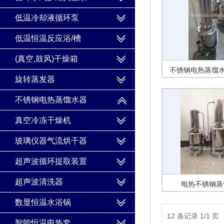
低温冷却液循环泵
低温恒温反应浴/槽
(真空,鼓风)干燥箱
不锈钢电热蒸馏水
旋转蒸发器
不锈钢电热
不锈钢电热蒸馏水器
真空冷冻干燥机
玻璃仪器气流烘干器
超声波循环提取装置
超声波清洗器
电热不锈钢蒸
HS·Z68
数显恒温水浴锅
12 条记录 1/1 页
智能恒温电热套