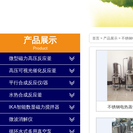
产品展示
首页
>
产品展示
>
不锈钢
Product
微型磁力高压反应釜
高压可视光催化反应釜
平行合成反应仪/器
水热合成反应釜
lKA智能数显磁力搅拌器
不锈钢电热蒸
HS.Z68.5/HS.Z68
微波消解仪
循环水式多用真空泵