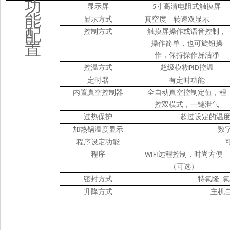
功
显示
屏
寸高清电阻式触摸屏
5
能
显示方式
真空度 转速双显示
配
控制方式
触摸屏操作或语音控制，
操作简单
，
也可旋钮操
置
作
，
保持操作屏洁净
控温方式
超级模糊
控温
PID
定时器
有定时功能
内置真空控制器
全自动真空控制定值，程
控双模式
，
一键泄气
过热保护
超过设定的温
加热锅温度显示
数
程序设定功能
程序
远程控制，时尚方便
WIFI
（可选）
密封方式
特氟隆
氟
+
升降方式
主机