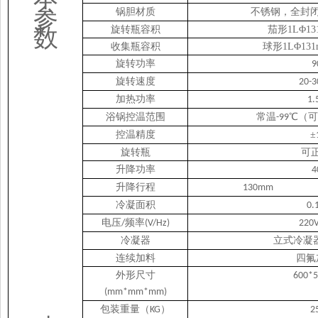
参
锅胆材质
不锈钢
，全封
数
旋转瓶容积
茄形
1
L
Φ
13
收集瓶容积
球形
1
L
Φ
131
旋转功率
9
旋转速度
20-3
加热功率
1.
浴锅控温范围
常温
℃
（
可
-99
控温精度
±
旋转瓶
可
升降功率
4
升降行程
1
3
0mm
冷凝面积
0.
电压
频率
/
(V/Hz)
220
冷凝器
立式冷凝
连续加料
四氟
外形尺寸
600*5
(mm*mm*mm)
包装重量（
）
KG
2