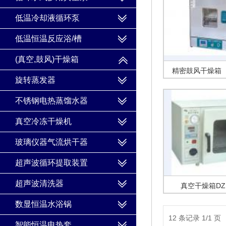
低温冷却液循环泵
低温恒温反应浴/槽
(真空,鼓风)干燥箱
精密鼓风干燥箱
旋转蒸发器
型）
不锈钢电热蒸馏水器
真空冷冻干燥机
玻璃仪器气流烘干器
超声波循环提取装置
超声波清洗器
真空干燥箱DZF
数显恒温水浴锅
12 条记录 1/1 页
智能恒温电热套