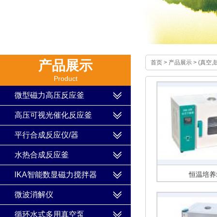
产品展示
首页
>
产品展示
>
(真空,
Product
微型磁力高压反应釜
高压可视光催化反应釜
平行合成反应仪/器
水热合成反应釜
lKA智能数显磁力搅拌器
恒温培养
微波消解仪
循环水式多用真空泵