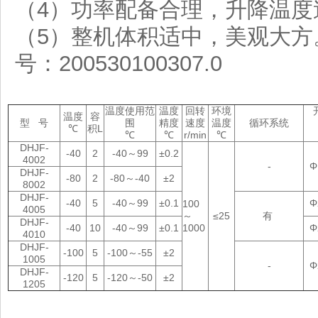
（4）功率配备合理，升降温度
（5）整机体积适中，美观大方
号：200530100307.0
温度使用范
温度
回转
环境
温度
容
型 号
围
精度
速度
温度
循环系统
℃
积L
℃
℃
r/min
℃
DHJF-
-40
2
-40～99
±0.2
4002
-
Φ
DHJF-
-80
2
-80～-40
±2
8002
DHJF-
-40
5
-40～99
±0.1
Φ
100
4005
～
≤25
有
DHJF-
-40
10
-40～99
±0.1
1000
Φ
4010
DHJF-
-100
5
-100～-55
±2
1005
-
Φ
DHJF-
-120
5
-120～-50
±2
1205