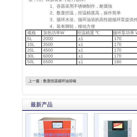
1、容器采用不锈钢制作，耐腐蚀
2、数显控温，控温精度高，操作简单
3、循环水浴、循环油浴的高性能循环泵提供外循
4、装有脚轮，移动方便
规格
加热功率W
控温精度
℃
循环泵功率 
5L
2000
±1
170
10L
3500
±1
170
20L
4500
±1
170
30L
6000
±1
170
50L
6500
±1
180
上一篇：数显恒温循环油浴锅
最新产品