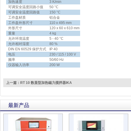
加热速度
3 K/min
可调安全温度回路小值
50 °C
可调安全温度回路值
150 °C
工作盘材质
铝合金
工作盘外形尺寸
110 x 495 mm
外形尺寸
120 x 60 x 610 mm
重量
4 kg
允许环境温度
5 - 40 °C
允许相对湿度
80 %
DIN EN 60529 保护方式
IP 40
电压
230 / 115 / 100 V
频率
50/60 Hz
仪器输入功率
200 W
上一篇：RT 10 数显型加热磁力搅拌器IKA
最新产品