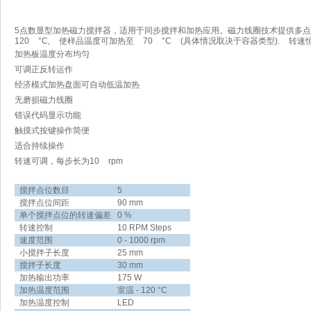
5点数显型加热磁力搅拌器，适用于同步搅拌和加热应用。磁力线圈技术提供多
120 °C, 使样品温度可加热至 70 °C (具体情况取决于容器类型). 转
加热板温度分布均匀
可调正反转运作
经济模式加热盘面可自动低温加热
无磨损磁力线圈
错误代码显示功能
触摸式按键操作简便
适合持续操作
转速可调，每步长为10 rpm
搅拌点位数目
5
搅拌点位间距
90 mm
单个搅拌点位的转速偏差
0 %
转速控制
10 RPM Steps
速度范围
0 - 1000 rpm
小搅拌子长度
25 mm
搅拌子长度
30 mm
加热输出功率
175 W
加热温度范围
室温 - 120 °C
加热温度控制
LED