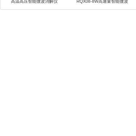
高温高压智能微波消解仪
RQX08-8W高通量智能微波
消解仪