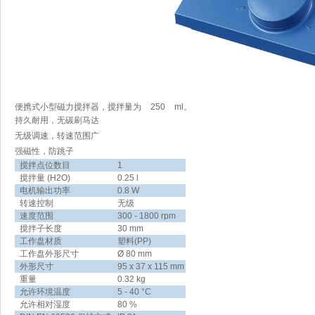
便携式小型磁力搅拌器，搅拌量为 250 ml。
持久耐用，无碳刷马达
无级调速，转速范围广
强磁性，防跳子
搅拌点位数目
1
搅拌量 (H2O)
0.25 l
电机输出功率
0.8 W
转速控制
无级
速度范围
300 - 1800 rpm
搅拌子长度
30 mm
工作盘材质
塑料(PP)
工作盘外形尺寸
Ø 80 mm
外形尺寸
95 x 37 x 115 mm
重量
0.32 kg
允许环境温度
5 - 40 °C
允许相对湿度
80 %