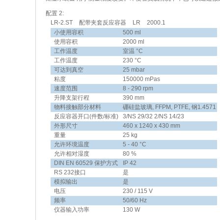
配置 2:
LR-2.ST 配带夹套反应容器 LR 2000.1
小使用容积
500 ml
使用容积
2000 ml
工作温度
室温 °C
工作温度
230 °C
可达到真空
25 mbar
粘度
150000 mPas
速度范围
8 - 290 rpm
升降支架行程
390 mm
物料接触部分材料
硼硅盐玻璃, FFPM, PTFE, 钢1.4571
反应容器开口(件数/标准)
3/NS 29/32 2/NS 14/23
外形尺寸
460 x 1240 x 430 mm
重量
25 kg
允许环境温度
5 - 40 °C
允许相对湿度
80 %
DIN EN 60529 保护方式
IP 42
RS 232接口
是
模拟输出
是
电压
230 / 115 V
频率
50/60 Hz
仪器输入功率
130 W