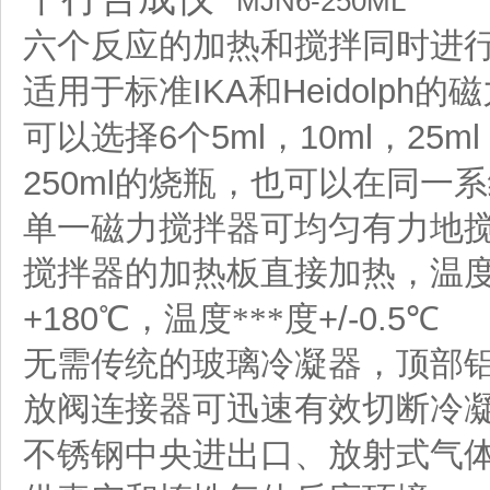
MJN6-250ML
六个反应的加热和搅拌同时进
IKA
Heidolph
适用于标准
和
的磁
6
5ml
10ml
25ml
可以选择
个
，
，
250ml
的烧瓶，也可以在同一系
单一磁力搅拌器可均匀有力地
搅拌器的加热板直接加热，温
+180
+/-0.5
℃
，温度***度
℃
无需传统的玻璃冷凝器，顶部
放阀连接器可迅速有效切断冷
不锈钢中央进出口、放射式气